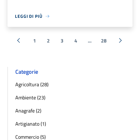
LEGGI DI PIÙ
1
2
3
4
...
28
« Precedente
Successi
Categorie
Agricoltura (28)
Ambiente (23)
Anagrafe (2)
Artigianato (1)
Commercio (5)