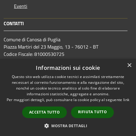
Eventi
CONTATTI
Comune di Canosa di Puglia
Piazza Martiri del 23 Maggio, 13 - 76012 - BT
Codice Fiscale: 81000530725
Partita IVA: 01091490720
×
Informazioni sui cookie
Questo sito web utilizza cookie tecnici e assimilati strettamente
PEC:
protocollo@pec.comune.canosa.bt.it
necessari al corretto funzionamento e alla navigazione del sito,
nonché un cookie tecnico analitico al solo fine di elaborare
Centralino Unico: +39 0883 610111
informazioni statistiche, aggregate e anonime.
Per maggiori dettagli, può consultare la cookie policy al seguente
link
RIFIUTA TUTTO
ACCETTA TUTTO
Prenotazione appuntamento
MOSTRA DETTAGLI
Segnalazione disservizio