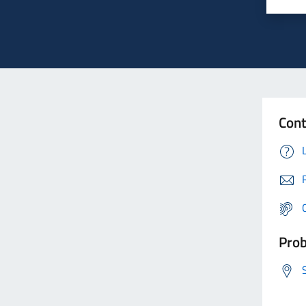
Cont
Prob