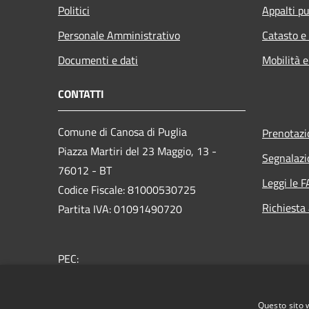
Politici
Appalti pu
Personale Amministrativo
Catasto e
Documenti e dati
Mobilità e
CONTATTI
Comune di Canosa di Puglia
Prenotaz
Piazza Martiri del 23 Maggio, 13 -
Segnalazi
76012 - BT
Leggi le 
Codice Fiscale: 81000530725
Richiesta
Partita IVA: 01091490720
PEC:
protocollo@pec.comune.canosa.bt.it
Centralino Unico: +39 0883 610111
Questo sito 