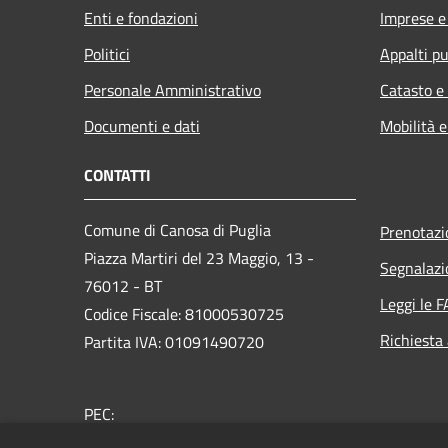
Enti e fondazioni
Imprese 
Politici
Appalti pu
Personale Amministrativo
Catasto e
Documenti e dati
Mobilità e
CONTATTI
Comune di Canosa di Puglia
Prenotaz
Piazza Martiri del 23 Maggio, 13 -
Segnalazi
76012 - BT
Leggi le 
Codice Fiscale: 81000530725
Richiesta
Partita IVA: 01091490720
PEC:
protocollo@pec.comune.canosa.bt.it