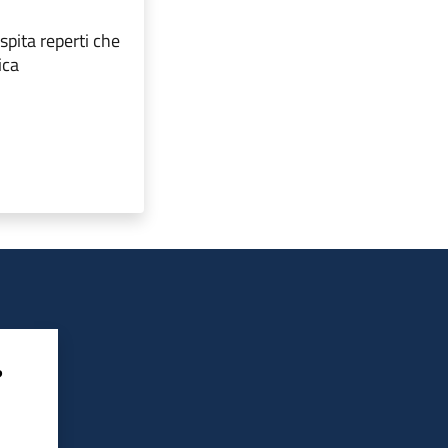
spita reperti che
ica
?