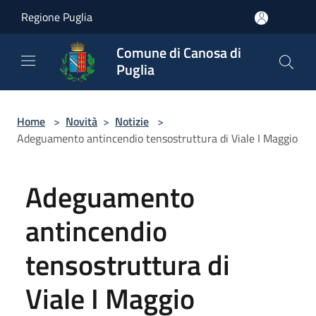
Salta al contenuto principale
Regione Puglia
Comune di Canosa di
Puglia
Home
>
Novità
>
Notizie
>
Adeguamento antincendio tensostruttura di Viale I Maggio
Adeguamento
antincendio
tensostruttura di
Viale I Maggio