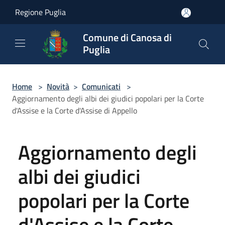
Salta al contenuto principale
Regione Puglia
Comune di Canosa di
Puglia
Home
>
Novità
>
Comunicati
>
Aggiornamento degli albi dei giudici popolari per la Corte
d'Assise e la Corte d'Assise di Appello
Aggiornamento degli
albi dei giudici
popolari per la Corte
d'Assise e la Corte