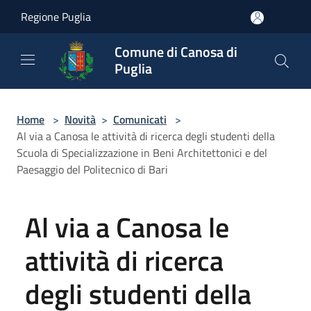
Salta al contenuto principale
Regione Puglia
Comune di Canosa di
Puglia
Home
>
Novità
>
Comunicati
>
Al via a Canosa le attività di ricerca degli studenti della
Scuola di Specializzazione in Beni Architettonici e del
Paesaggio del Politecnico di Bari
Al via a Canosa le
attività di ricerca
degli studenti della