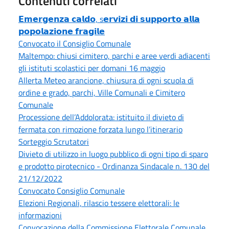
Contenuti correlati
𝗘𝗺𝗲𝗿𝗴𝗲𝗻𝘇𝗮 𝗰𝗮𝗹𝗱𝗼, s𝗲𝗿𝘃𝗶𝘇𝗶 𝗱𝗶 𝘀𝘂𝗽𝗽𝗼𝗿𝘁𝗼 𝗮𝗹𝗹𝗮
𝗽𝗼𝗽𝗼𝗹𝗮𝘇𝗶𝗼𝗻𝗲 𝗳𝗿𝗮𝗴𝗶𝗹𝗲
Convocato il Consiglio Comunale
Maltempo: chiusi cimitero, parchi e aree verdi adiacenti
gli istituti scolastici per domani 16 maggio
Allerta Meteo arancione, chiusura di ogni scuola di
ordine e grado, parchi, Ville Comunali e Cimitero
Comunale
Processione dell’Addolorata: istituito il divieto di
fermata con rimozione forzata lungo l’itinerario
Sorteggio Scrutatori
Divieto di utilizzo in luogo pubblico di ogni tipo di sparo
e prodotto pirotecnico - Ordinanza Sindacale n. 130 del
21/12/2022
Convocato Consiglio Comunale
Elezioni Regionali, rilascio tessere elettorali: le
informazioni
Convocazione della Commissione Elettorale Comunale