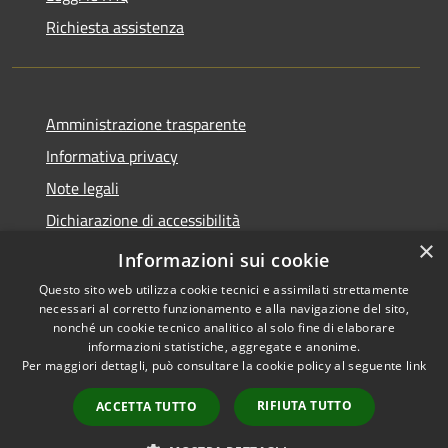
Richiesta assistenza
Amministrazione trasparente
Informativa privacy
Note legali
Dichiarazione di accessibilità
×
WhistleblowingPA
Informazioni sui cookie
Questo sito web utilizza cookie tecnici e assimilati strettamente
necessari al corretto funzionamento e alla navigazione del sito,
nonché un cookie tecnico analitico al solo fine di elaborare
informazioni statistiche, aggregate e anonime.
RSS
Copyright © 2026 • Comune di
Per maggiori dettagli, può consultare la cookie policy al seguente
link
Accessibilità
Canosa di Puglia • Powered by
Privacy
Municipium
Accesso
•
RIFIUTA TUTTO
ACCETTA TUTTO
Cookie
redazione