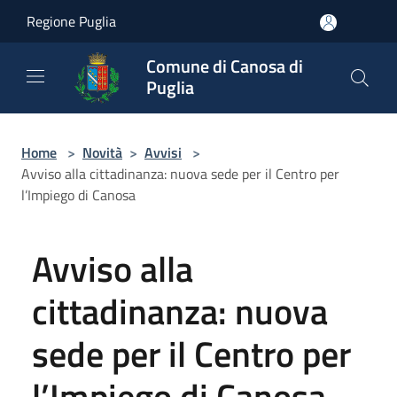
Salta al contenuto principale
Regione Puglia
Comune di Canosa di
Puglia
Home
>
Novità
>
Avvisi
>
Avviso alla cittadinanza: nuova sede per il Centro per
l’Impiego di Canosa
Avviso alla
cittadinanza: nuova
sede per il Centro per
l’Impiego di Canosa