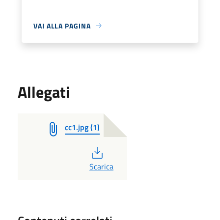
VAI ALLA PAGINA
Allegati
cc1.jpg (1)
PDF
Scarica