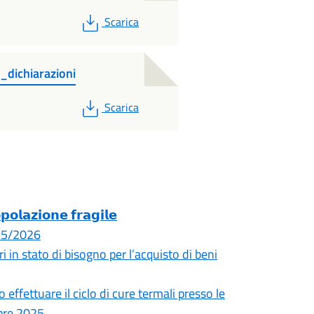
PDF
Scarica
dichiarazioni
PDF
Scarica
𝗼𝗹𝗮𝘇𝗶𝗼𝗻𝗲 𝗳𝗿𝗮𝗴𝗶𝗹𝗲
025/2026
i in stato di bisogno per l’acquisto di beni
 effettuare il ciclo di cure termali presso le
obre 2025