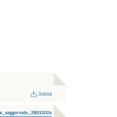
PDF
Scarica
ale_aaggornato_28032024