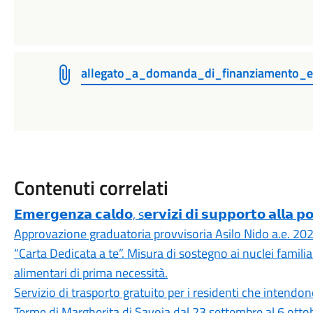
allegato_a_domanda_di_finanziamento_e_
Contenuti correlati
𝗘𝗺𝗲𝗿𝗴𝗲𝗻𝘇𝗮 𝗰𝗮𝗹𝗱𝗼, s𝗲𝗿𝘃𝗶𝘇𝗶 𝗱𝗶 𝘀𝘂𝗽𝗽𝗼𝗿𝘁𝗼 𝗮𝗹𝗹𝗮 𝗽𝗼
Approvazione graduatoria provvisoria Asilo Nido a.e. 2
“Carta Dedicata a te”. Misura di sostegno ai nuclei familiar
alimentari di prima necessità.
Servizio di trasporto gratuito per i residenti che intendono
Terme di Margherita di Savoia dal 23 settembre al 6 ott