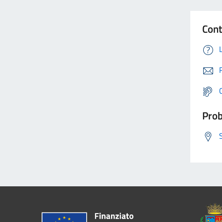
Cont
Prob