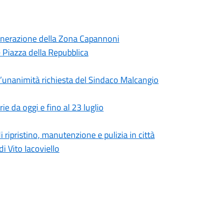
generazione della Zona Capannoni
 e Piazza della Repubblica
’unanimità richiesta del Sindaco Malcangio
rie da oggi e fino al 23 luglio
 ripristino, manutenzione e pulizia in città
i Vito Iacoviello