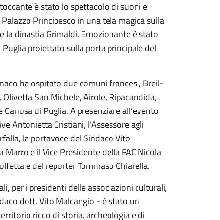
ccante è stato lo spettacolo di suoni e
 Palazzo Principesco in una tela magica sulla
ti e la dinastia Grimaldi. Emozionante è stato
uglia proiettato sulla porta principale del
onaco ha ospitato due comuni francesi, Breil-
, Olivetta San Michele, Airole, Ripacandida,
e Canosa di Puglia. A presenziare all’evento
ive Antonietta Cristiani, l’Assessore agli
falla, la portavoce del Sindaco Vito
ia Marro e il Vice Presidente della FAC Nicola
Molfetta e del reporter Tommaso Chiarella.
li, per i presidenti delle associazioni culturali,
indaco dott. Vito Malcangio - è stato un
rritorio ricco di storia, archeologia e di