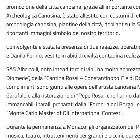
promozione della città canosina, grazie all’importante co
Archeologica Canosina, è stato allestito con costumi di età 
archeologia canosina, piantine della città, depliant sulla
riportanti immagini simbolo del nostro territorio.
Coinvolgente è stata la presenza di due ragazze, operatri
e Danila Forino, vestite in abiti di civiltà contadina reali
SAS Alberto II, noto intenditore di vini, ha molto apprezza
Diomede”, della “Cantina Rossi – Constantinopoli” e di Do
complimenti sono giunti alle opere dell’artista canosina
Garofalo e alla ristorazione di “Pepe Rosa” che hanno dato 
Immancabili i taralli preparati dalla “Forneria del Borgo” 
“Monte Carlo Master of Oil International Contest”.
Durante la permanenza a Monaco, gli organizzatori del P
musica, teatro, intrattenimenti per grandi e piccini, danze 