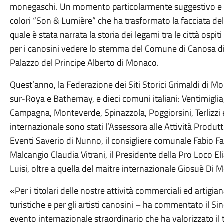
monegaschi. Un momento particolarmente suggestivo e to
colori “Son & Lumière” che ha trasformato la facciata del
quale è stata narrata la storia dei legami tra le città ospi
per i canosini vedere lo stemma del Comune di Canosa di P
Palazzo del Principe Alberto di Monaco.
Quest’anno, la Federazione dei Siti Storici Grimaldi di M
sur-Roya e Bathernay, e dieci comuni italiani: Ventimiglia
Campagna, Monteverde, Spinazzola, Poggiorsini, Terlizzi 
internazionale sono stati l’Assessora alle Attività Produtt
Eventi Saverio di Nunno, il consigliere comunale Fabio Far
Malcangio Claudia Vitrani, il Presidente della Pro Loco El
Luisi, oltre a quella del maitre internazionale Giosuè Di 
«Per i titolari delle nostre attività commerciali ed artigiana
turistiche e per gli artisti canosini – ha commentato il S
evento internazionale straordinario che ha valorizzato il te