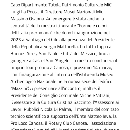
Capo Dipartimento Tutela Patrimonio Culturale MiC
Luigi La Rocca, il Direttore Musei Nazionali Mic
Massimo Osanna. Ad emergere è stata anche la
centralità della mostra itinerante “Forme e colori
dell’Italia preromana” che dopo l’inaugurazione nel
2023 a Santiago del Cile alla presenza del Presidente
della Repubblica Sergio Mattarella, ha fatto tappa a
Buenos Aires, San Paolo e Città del Messico, fino a
giungere a Castel Sant’Angelo. La mostra concluderà il
proprio tour proprio a Canosa, il prossimo 14 marzo,
con l’inaugurazione all’interno dell’istituendo Museo
Archeologico Nazionale nella nuova sede dell’edifico
“Mazzini”. A presenziare all’incontro, inoltre, il
Presidente del Consiglio Comunale Michele Vitrani,
l’Assessore alla Cultura Cristina Saccinto, l’Assessore ai
Lavori Pubblici Nicola Di Palma, il membro del comitato
tecnico scientifico a supporto dell’Ente Matteo Ieva, la
Pro Loco Canosa, il Rotary Club Canosa, l’associazione
“Canosiamo”, e tutti gli illustri concittadini che vivono a