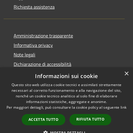
Richiesta assistenza
Amministrazione trasparente
Informativa privacy
Note legali
Dichiarazione di accessibilità
×
WhistleblowingPA
Informazioni sui cookie
Questo sito web utilizza cookie tecnici e assimilati strettamente
necessari al corretto funzionamento e alla navigazione del sito,
nonché un cookie tecnico analitico al solo fine di elaborare
informazioni statistiche, aggregate e anonime.
RSS
Copyright © 2026 • Comune di
Per maggiori dettagli, può consultare la cookie policy al seguente
link
Accessibilità
Canosa di Puglia • Powered by
Privacy
Municipium
Accesso
•
RIFIUTA TUTTO
ACCETTA TUTTO
Cookie
redazione
Mappa del sito
MOSTRA DETTAGLI