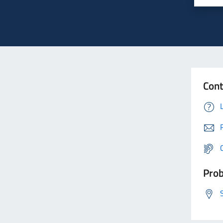
Cont
Prob