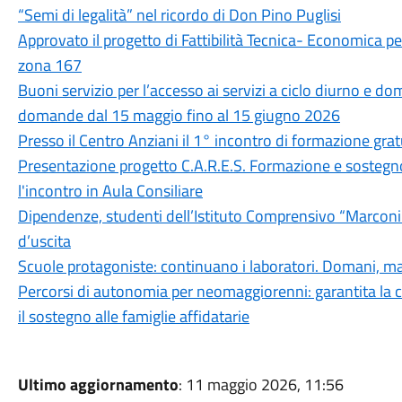
“Semi di legalità” nel ricordo di Don Pino Puglisi
Approvato il progetto di Fattibilità Tecnica- Economica pe
zona 167
Buoni servizio per l’accesso ai servizi a ciclo diurno e dom
domande dal 15 maggio fino al 15 giugno 2026
Presso il Centro Anziani il 1° incontro di formazione gratu
Presentazione progetto C.A.R.E.S. Formazione e sostegno a
l'incontro in Aula Consiliare
Dipendenze, studenti dell’Istituto Comprensivo “Marconi 
d’uscita
Scuole protagoniste: continuano i laboratori. Domani, ma
Percorsi di autonomia per neomaggiorenni: garantita la c
il sostegno alle famiglie affidatarie
Ultimo aggiornamento
: 11 maggio 2026, 11:56