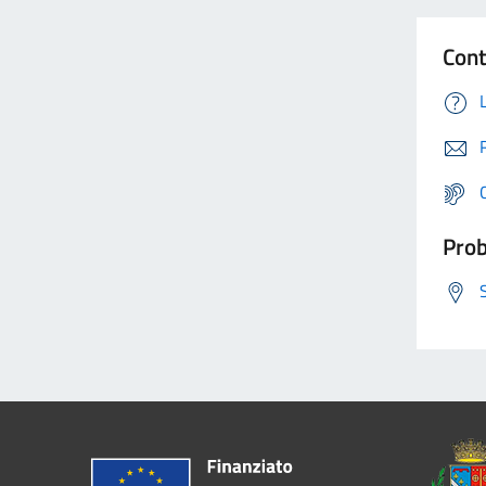
Cont
Prob