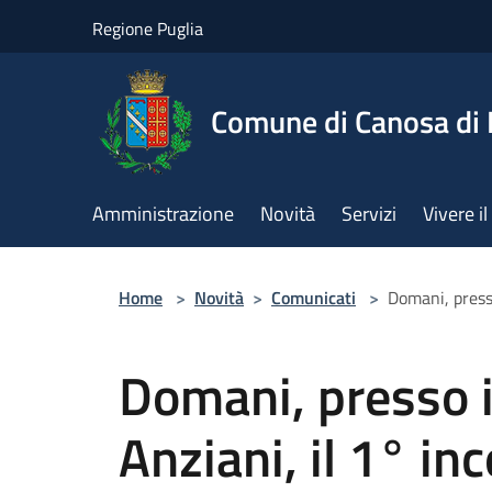
Salta al contenuto principale
Regione Puglia
Comune di Canosa di 
Amministrazione
Novità
Servizi
Vivere 
Home
>
Novità
>
Comunicati
>
Domani, presso
Domani, presso i
Anziani, il 1° in