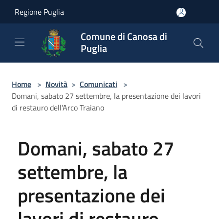
Salta al contenuto principale
Regione Puglia
Comune di Canosa di
Puglia
Home
>
Novità
>
Comunicati
>
Domani, sabato 27 settembre, la presentazione dei lavori
di restauro dell’Arco Traiano
Domani, sabato 27
settembre, la
presentazione dei
lavori di restauro