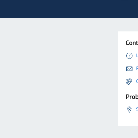
Cont
Prob