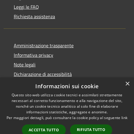
Leggi le FAQ
Richiesta assistenza
Amministrazione trasparente
Informativa privacy
Note legali
Dichiarazione di accessibilità
×
WhistleblowingPA
Informazioni sui cookie
Questo sito web utilizza cookie tecnici e assimilati strettamente
necessari al corretto funzionamento e alla navigazione del sito,
nonché un cookie tecnico analitico al solo fine di elaborare
informazioni statistiche, aggregate e anonime.
RSS
Copyright © 2026 • Comune di
Per maggiori dettagli, può consultare la cookie policy al seguente
link
Accessibilità
Canosa di Puglia • Powered by
Privacy
Municipium
Accesso
•
RIFIUTA TUTTO
ACCETTA TUTTO