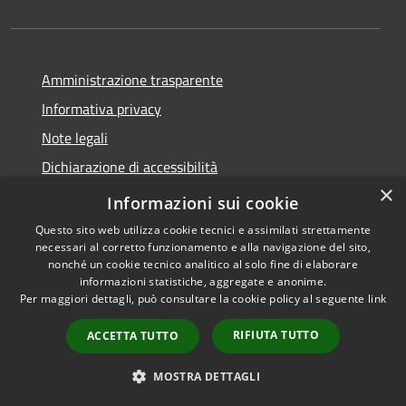
Amministrazione trasparente
Informativa privacy
Note legali
Dichiarazione di accessibilità
×
WhistleblowingPA
Informazioni sui cookie
Questo sito web utilizza cookie tecnici e assimilati strettamente
necessari al corretto funzionamento e alla navigazione del sito,
nonché un cookie tecnico analitico al solo fine di elaborare
informazioni statistiche, aggregate e anonime.
RSS
Copyright © 2026 • Comune di
Per maggiori dettagli, può consultare la cookie policy al seguente
link
Accessibilità
Canosa di Puglia • Powered by
Privacy
Municipium
Accesso
•
RIFIUTA TUTTO
ACCETTA TUTTO
Cookie
redazione
Mappa del sito
MOSTRA DETTAGLI