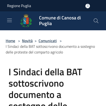
Salta al contenuto principale
Regione Puglia
Comune di Canosa di
Puglia
Home
>
Novità
>
Comunicati
>
I Sindaci della BAT sottoscrivono documento a sostegno
delle proteste del comparto agricolo
I Sindaci della BAT
sottoscrivono
documento a
sostegno delle