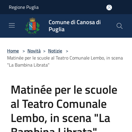
Salta al contenuto principale
Regione Puglia
Comune di Canosa di
Puglia
Home
>
Novità
>
Notizie
>
Matinée per le scuole al Teatro Comunale Lembo, in scena
"La Bambina Librata"
Matinée per le scuole
al Teatro Comunale
Lembo, in scena "La
Bambina Librata"