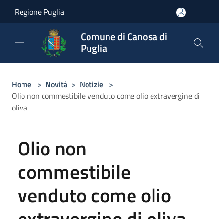
Salta al contenuto principale
Regione Puglia
Comune di Canosa di
Puglia
Home
>
Novità
>
Notizie
>
Olio non commestibile venduto come olio extravergine di
oliva
Olio non
commestibile
venduto come olio
extravergine di oliva