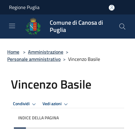
Salta al contenuto principale
Regione Puglia
Comune di Canosa di
Puglia
Home
>
Amministrazione
>
Personale amministrativo
>
Vincenzo Basile
Vincenzo Basile
Condividi
Vedi azioni
INDICE DELLA PAGINA