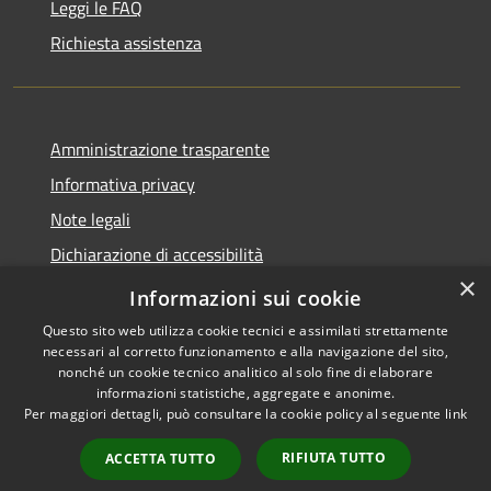
Leggi le FAQ
Richiesta assistenza
Amministrazione trasparente
Informativa privacy
Note legali
Dichiarazione di accessibilità
×
WhistleblowingPA
Informazioni sui cookie
Questo sito web utilizza cookie tecnici e assimilati strettamente
necessari al corretto funzionamento e alla navigazione del sito,
nonché un cookie tecnico analitico al solo fine di elaborare
informazioni statistiche, aggregate e anonime.
RSS
Copyright © 2026 • Comune di
Per maggiori dettagli, può consultare la cookie policy al seguente
link
Accessibilità
Canosa di Puglia • Powered by
Privacy
Municipium
Accesso
•
RIFIUTA TUTTO
ACCETTA TUTTO
Cookie
redazione