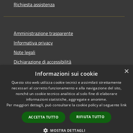
Richiesta assistenza
Amministrazione trasparente
Informativa privacy
Note legali
Dichiarazione di accessibilità
×
WhistleblowingPA
Informazioni sui cookie
Questo sito web utilizza cookie tecnici e assimilati strettamente
necessari al corretto funzionamento e alla navigazione del sito,
nonché un cookie tecnico analitico al solo fine di elaborare
informazioni statistiche, aggregate e anonime.
RSS
Copyright © 2026 • Comune di
Per maggiori dettagli, può consultare la cookie policy al seguente
link
Accessibilità
Canosa di Puglia • Powered by
Privacy
Municipium
Accesso
•
RIFIUTA TUTTO
ACCETTA TUTTO
Cookie
redazione
Mappa del sito
MOSTRA DETTAGLI