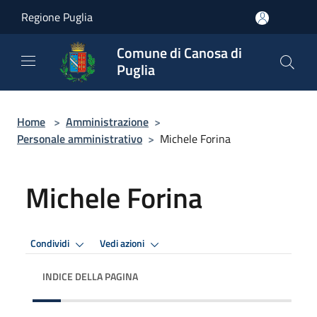
Salta al contenuto principale
Regione Puglia
Comune di Canosa di
Puglia
Home
>
Amministrazione
>
Personale amministrativo
>
Michele Forina
Michele Forina
Condividi
Vedi azioni
INDICE DELLA PAGINA