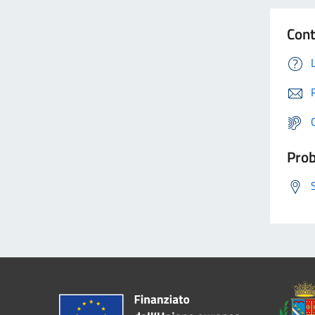
Cont
Prob