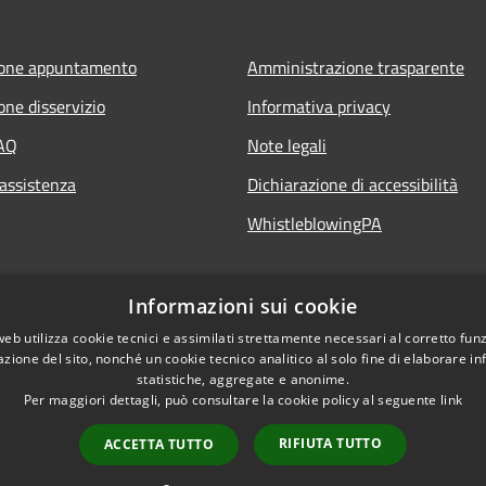
ione appuntamento
Amministrazione trasparente
one disservizio
Informativa privacy
FAQ
Note legali
 assistenza
Dichiarazione di accessibilità
WhistleblowingPA
Informazioni sui cookie
web utilizza cookie tecnici e assimilati strettamente necessari al corretto fu
azione del sito, nonché un cookie tecnico analitico al solo fine di elaborare i
statistiche, aggregate e anonime.
Per maggiori dettagli, può consultare la cookie policy al seguente
link
RIFIUTA TUTTO
ACCETTA TUTTO
l sito
Copyright © 2026 • Comune