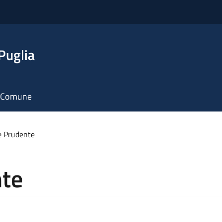
Puglia
il Comune
e Prudente
nte