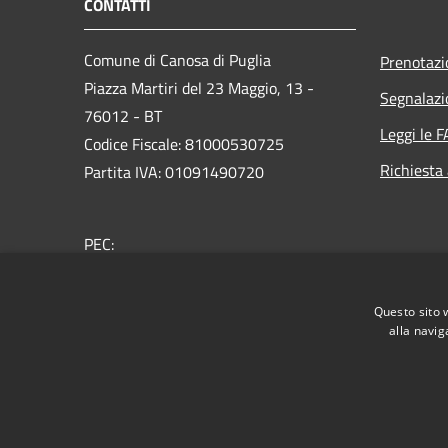
CONTATTI
Comune di Canosa di Puglia
Prenotaz
Piazza Martiri del 23 Maggio, 13 -
Segnalazi
76012 - BT
Leggi le 
Codice Fiscale: 81000530725
Richiesta
Partita IVA: 01091490720
PEC:
protocollo@pec.comune.canosa.bt.it
Centralino Unico: +39 0883 610111
Questo sito 
alla navig
RSS
Accessibilità
Privacy
Cookie
Mappa de