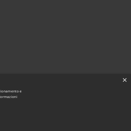
×
nzionamento e
nformazioni
Municipium
Accesso
 di Canosa di Puglia • Powered by
•