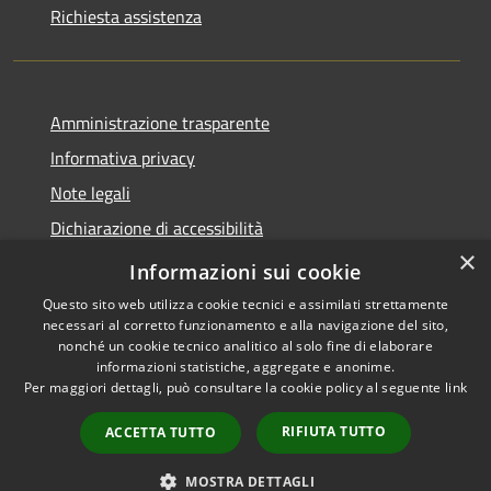
Richiesta assistenza
Amministrazione trasparente
Informativa privacy
Note legali
Dichiarazione di accessibilità
×
WhistleblowingPA
Informazioni sui cookie
Questo sito web utilizza cookie tecnici e assimilati strettamente
necessari al corretto funzionamento e alla navigazione del sito,
nonché un cookie tecnico analitico al solo fine di elaborare
informazioni statistiche, aggregate e anonime.
RSS
Copyright © 2026 • Comune di
Per maggiori dettagli, può consultare la cookie policy al seguente
link
Accessibilità
Canosa di Puglia • Powered by
Privacy
Municipium
Accesso
•
RIFIUTA TUTTO
ACCETTA TUTTO
Cookie
redazione
Mappa del sito
MOSTRA DETTAGLI