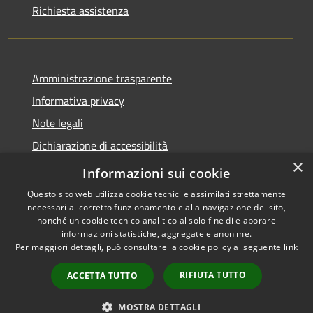
Richiesta assistenza
Amministrazione trasparente
Informativa privacy
Note legali
Dichiarazione di accessibilità
×
WhistleblowingPA
Informazioni sui cookie
Questo sito web utilizza cookie tecnici e assimilati strettamente
necessari al corretto funzionamento e alla navigazione del sito,
nonché un cookie tecnico analitico al solo fine di elaborare
informazioni statistiche, aggregate e anonime.
RSS
Copyright © 2026 • Comune di
Per maggiori dettagli, può consultare la cookie policy al seguente
link
Accessibilità
Canosa di Puglia • Powered by
Privacy
Municipium
Accesso
•
RIFIUTA TUTTO
ACCETTA TUTTO
Cookie
redazione
Mappa del sito
MOSTRA DETTAGLI