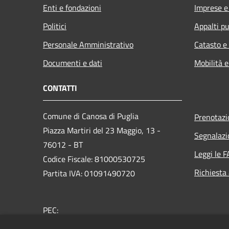
Enti e fondazioni
Imprese 
Politici
Appalti pu
Personale Amministrativo
Catasto e
Documenti e dati
Mobilità e
CONTATTI
Comune di Canosa di Puglia
Prenotaz
Piazza Martiri del 23 Maggio, 13 -
Segnalazi
76012 - BT
Leggi le 
Codice Fiscale: 81000530725
Richiesta
Partita IVA: 01091490720
PEC:
protocollo@pec.comune.canosa.bt.it