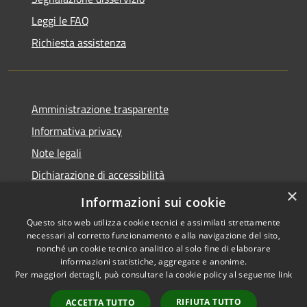
Leggi le FAQ
Richiesta assistenza
Amministrazione trasparente
Informativa privacy
Note legali
Dichiarazione di accessibilità
×
WhistleblowingPA
Informazioni sui cookie
Questo sito web utilizza cookie tecnici e assimilati strettamente
necessari al corretto funzionamento e alla navigazione del sito,
nonché un cookie tecnico analitico al solo fine di elaborare
informazioni statistiche, aggregate e anonime.
RSS
Copyright © 2026 • Comune di
Per maggiori dettagli, può consultare la cookie policy al seguente
link
Accessibilità
Canosa di Puglia • Powered by
Privacy
Municipium
Accesso
•
RIFIUTA TUTTO
ACCETTA TUTTO