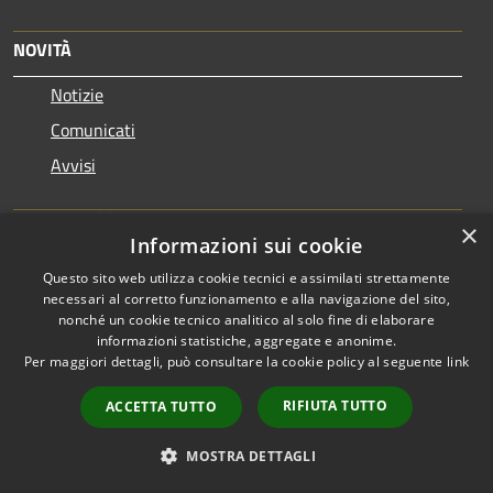
NOVITÀ
Notizie
Comunicati
Avvisi
VIVERE IL COMUNE
×
Informazioni sui cookie
Luoghi
Questo sito web utilizza cookie tecnici e assimilati strettamente
Eventi
necessari al corretto funzionamento e alla navigazione del sito,
nonché un cookie tecnico analitico al solo fine di elaborare
informazioni statistiche, aggregate e anonime.
CONTATTI
Per maggiori dettagli, può consultare la cookie policy al seguente
link
RIFIUTA TUTTO
ACCETTA TUTTO
Comune di Canosa di Puglia
Piazza Martiri del 23 Maggio, 13 - 76012 - BT
MOSTRA DETTAGLI
Codice Fiscale: 81000530725