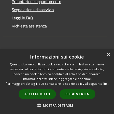
Prenotazione appuntamento
Segnalazione disservizio
Leggi le FAQ
Richiesta assistenza
Amministrazione trasparente
×
Informazioni sui cookie
Informativa privacy
Questo sito web utilizza cookie tecnici e assimilati strettamente
Note legali
necessari al corretto funzionamento e alla navigazione del sito,
nonché un cookie tecnico analitico al solo fine di elaborare
Dichiarazione di accessibilità
informazioni statistiche, aggregate e anonime.
WhistleblowingPA
Per maggiori dettagli, può consultare la cookie policy al seguente
link
RIFIUTA TUTTO
ACCETTA TUTTO
MOSTRA DETTAGLI
RSS
Copyright © 2026 • Comune di