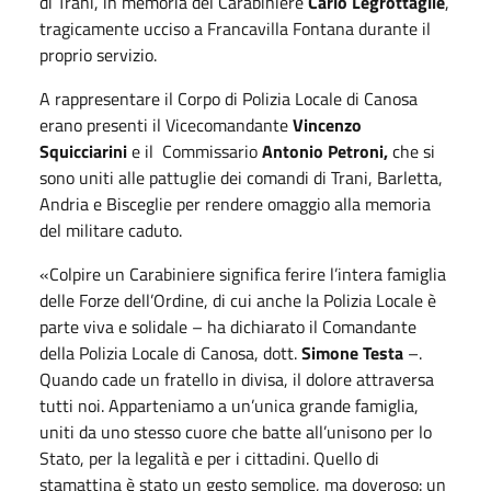
di Trani, in memoria del Carabiniere
Carlo Legrottaglie
,
tragicamente ucciso a Francavilla Fontana durante il
proprio servizio.
A rappresentare il Corpo di Polizia Locale di Canosa
erano presenti il Vicecomandante
Vincenzo
Squicciarini
e il
Commissario
Antonio Petroni,
che si
sono uniti alle pattuglie dei comandi di Trani, Barletta,
Andria e Bisceglie per rendere omaggio alla memoria
del militare caduto.
«Colpire un Carabiniere significa ferire l’intera famiglia
delle Forze dell’Ordine, di cui anche la Polizia Locale è
parte viva e solidale – ha dichiarato il Comandante
della Polizia Locale di Canosa, dott.
Simone Testa
–.
Quando cade un fratello in divisa, il dolore attraversa
tutti noi. Apparteniamo a un’unica grande famiglia,
uniti da uno stesso cuore che batte all’unisono per lo
Stato, per la legalità e per i cittadini. Quello di
stamattina è stato un gesto semplice, ma doveroso: un