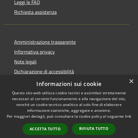
Leggi le FAQ
Richiesta assistenza
Amministrazione trasparente
Informativa privacy
Note legali
Dichiarazione di accessibilità
×
WhistleblowingPA
Informazioni sui cookie
Questo sito web utilizza cookie tecnici e assimilati strettamente
necessari al corretto funzionamento e alla navigazione del sito,
nonché un cookie tecnico analitico al solo fine di elaborare
informazioni statistiche, aggregate e anonime.
RSS
Copyright © 2026 • Comune di
Per maggiori dettagli, può consultare la cookie policy al seguente
link
Accessibilità
Canosa di Puglia • Powered by
Privacy
Municipium
Accesso
•
RIFIUTA TUTTO
ACCETTA TUTTO
Cookie
redazione