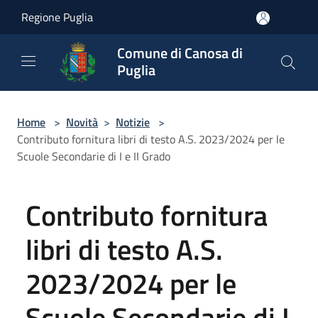
Salta al contenuto principale
Regione Puglia
Comune di Canosa di
Puglia
Home
>
Novità
>
Notizie
>
Contributo fornitura libri di testo A.S. 2023/2024 per le
Scuole Secondarie di I e II Grado
Contributo fornitura
libri di testo A.S.
2023/2024 per le
Scuole Secondarie di I