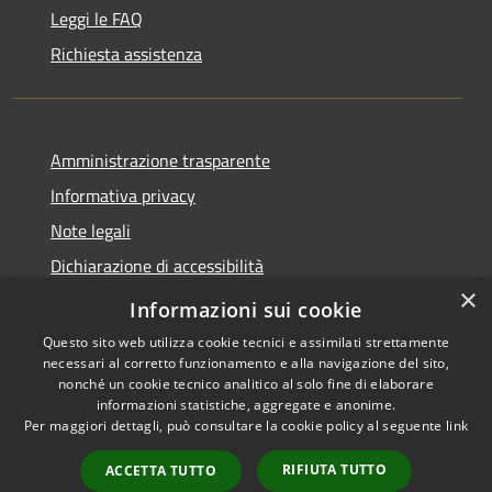
Leggi le FAQ
Richiesta assistenza
Amministrazione trasparente
Informativa privacy
Note legali
Dichiarazione di accessibilità
×
WhistleblowingPA
Informazioni sui cookie
Questo sito web utilizza cookie tecnici e assimilati strettamente
necessari al corretto funzionamento e alla navigazione del sito,
nonché un cookie tecnico analitico al solo fine di elaborare
informazioni statistiche, aggregate e anonime.
RSS
Copyright © 2026 • Comune di
Per maggiori dettagli, può consultare la cookie policy al seguente
link
Accessibilità
Canosa di Puglia • Powered by
Privacy
Municipium
Accesso
•
RIFIUTA TUTTO
ACCETTA TUTTO
Cookie
redazione