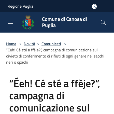
Salta al contenuto principale
Regione Puglia
Comune di Canosa di
Puglia
Home
>
Novità
>
Comunicati
>
“Éeh! Cê sté a ffèje?”, campagna di comunicazione sul
divieto di conferimento di rifiuti di ogni genere nei sacchi
neri o opachi
“Éeh! Cê sté a ffèje?”,
campagna di
comunicazione sul