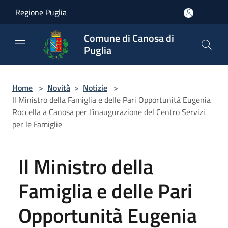
Salta al contenuto principale
Regione Puglia
Comune di Canosa di
Puglia
Home
>
Novità
>
Notizie
>
Il Ministro della Famiglia e delle Pari Opportunità Eugenia
Roccella a Canosa per l’inaugurazione del Centro Servizi
per le Famiglie
Il Ministro della
Famiglia e delle Pari
Opportunità Eugenia