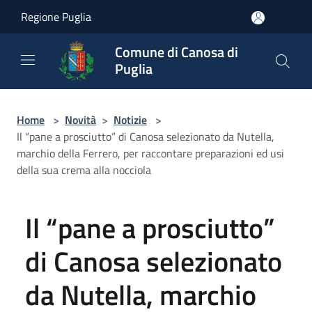
Salta al contenuto principale
Regione Puglia
Comune di Canosa di
Puglia
Home
>
Novità
>
Notizie
>
Il “pane a prosciutto” di Canosa selezionato da Nutella,
marchio della Ferrero, per raccontare preparazioni ed usi
della sua crema alla nocciola
Il “pane a prosciutto”
di Canosa selezionato
da Nutella, marchio