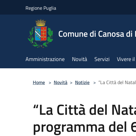
Salta al contenuto principale
Regione Puglia
Comune di Canosa di 
Amministrazione
Novità
Servizi
Vivere 
Home
>
Novità
>
Notizie
>
“La Città del Nata
“La Città del Nata
programma del 6