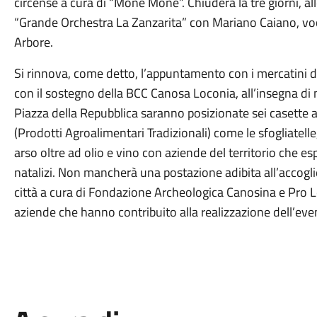
circense a cura di “Monè Monè”. Chiuderà la tre giorni, all
“Grande Orchestra La Zanzarita” con Mariano Caiano, voce
Arbore.
Si rinnova, come detto, l’appuntamento con i mercatini d
con il sostegno della BCC Canosa Loconia, all’insegna di
Piazza della Repubblica saranno posizionate sei casette a
(Prodotti Agroalimentari Tradizionali) come le sfogliatelle,
arso oltre ad olio e vino con aziende del territorio che esp
natalizi. Non mancherà una postazione adibita all’accogli
città a cura di Fondazione Archeologica Canosina e Pro Lo
aziende che hanno contribuito alla realizzazione dell’eve