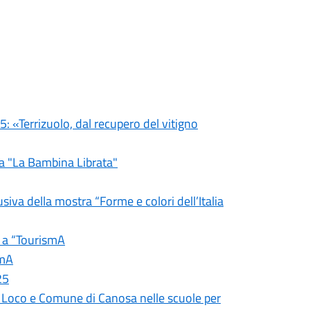
5: «Terrizuolo, dal recupero del vitigno
a "La Bambina Librata"
siva della mostra “Forme e colori dell’Italia
a a “TourismA
smA
25
ro Loco e Comune di Canosa nelle scuole per