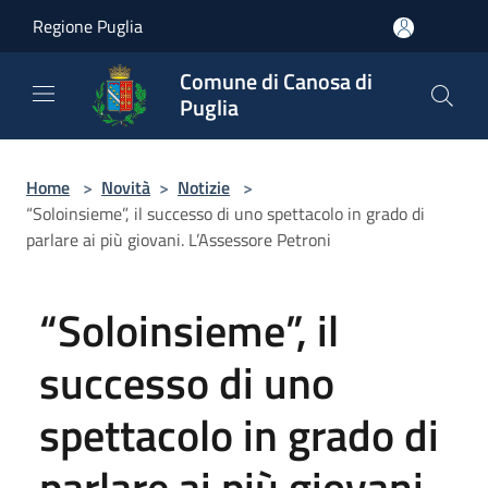
Salta al contenuto principale
Regione Puglia
Comune di Canosa di
Puglia
Home
>
Novità
>
Notizie
>
“Soloinsieme”, il successo di uno spettacolo in grado di
parlare ai più giovani. L’Assessore Petroni
“Soloinsieme”, il
successo di uno
spettacolo in grado di
parlare ai più giovani.