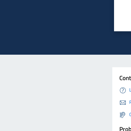
Cont
Prob