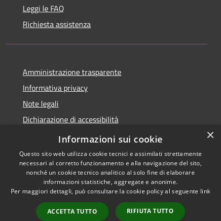
Leggi le FAQ
Richiesta assistenza
Amministrazione trasparente
Informativa privacy
Note legali
Dichiarazione di accessibilità
×
WhistleblowingPA
Informazioni sui cookie
Questo sito web utilizza cookie tecnici e assimilati strettamente
necessari al corretto funzionamento e alla navigazione del sito,
nonché un cookie tecnico analitico al solo fine di elaborare
informazioni statistiche, aggregate e anonime.
RSS
Copyright © 2026 • Comune di
Per maggiori dettagli, può consultare la cookie policy al seguente
link
Accessibilità
Canosa di Puglia • Powered by
Privacy
Municipium
Accesso
•
RIFIUTA TUTTO
ACCETTA TUTTO
Cookie
redazione