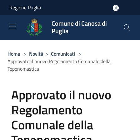
Salta al contenuto principale
Regione Puglia
Comune di Canosa di
Puglia
Home
>
Novità
>
Comunicati
>
Approvato il nuovo Regolamento Comunale della
Toponomastica
Approvato il nuovo
Regolamento
Comunale della
Toponomastica